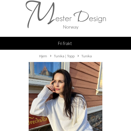
Fri frakt
Hjem
Tunika | Topp
Tunika