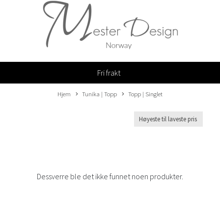
Fri frakt
Hjem
Tunika | Topp
Topp | Singlet
Dessverre ble det ikke funnet noen produkter.