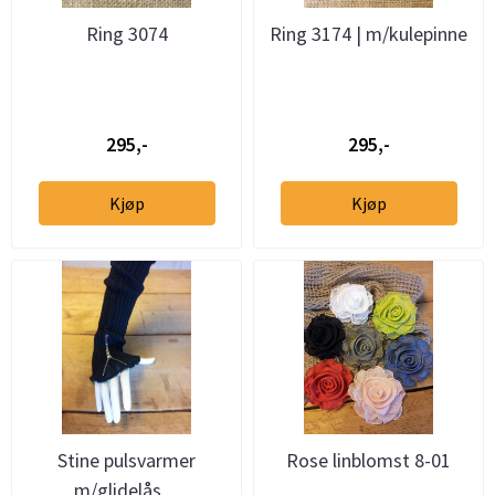
Ring 3074
Ring 3174 | m/kulepinne
295,-
295,-
Kjøp
Kjøp
Stine pulsvarmer
Rose linblomst 8-01
m/glidelås ...