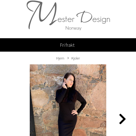
Fri frakt
Hjem
Kjoler